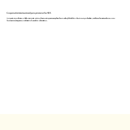
Cooperación internacional para promover las SbN
Los países podrían colaborar más estrechamente para ampliar la escala global de soluciones probadas y utilizar la naturaleza como
herramienta para combatir el cambio climático.