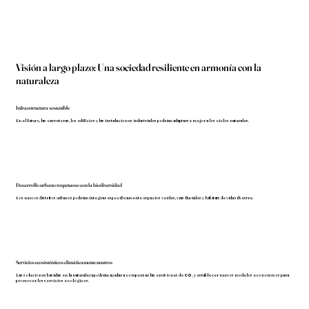
Visión a largo plazo: Una sociedad resiliente en armonía con la
naturaleza
Infraestructura sostenible
En el futuro, las carreteras, los edificios y las instalaciones industriales podrían adaptarse mejor a los ciclos naturales.
Desarrollo urbano respetuoso con la biodiversidad
Los nuevos distritos urbanos podrían integrar específicamente espacios verdes, vías fluviales y hábitats de vida silvestre.
Servicios ecosistémicos climáticamente neutros
Las soluciones basadas en la naturaleza podrían ayudar a compensar las emisiones de CO₂ y establecer nuevos modelos económicos para
promover los servicios ecológicos.