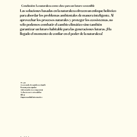
Conclusión: La naturaleza como clave para un futuro sostenible
Las soluciones basadas en la naturaleza ofrecen un enfoque holístico
para abordar los problemas ambientales de manera inteligente. Al
aprovechar los procesos naturales y proteger los ecosistemas, no
sólo podemos combatir el cambio climático sino también
garantizar un futuro habitable para las generaciones futuras. ¡Ha
llegado el momento de confiar en el poder de la naturaleza!
Hogar
Acerca de Countdown Earth
Temas principales
Sistema de recompensas
Soluciones sostenibles
Blog
Mapa mundial interactivo