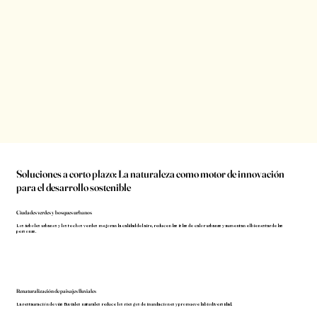
Soluciones a corto plazo: La naturaleza como motor de innovación
para el desarrollo sostenible
Ciudades verdes y bosques urbanos
Los árboles urbanos y los techos verdes mejoran la calidad del aire, reducen las islas de calor urbanas y aumentan el bienestar de las
personas.
Renaturalización de paisajes fluviales
La restauración de vías fluviales naturales reduce los riesgos de inundaciones y promueve la biodiversidad.