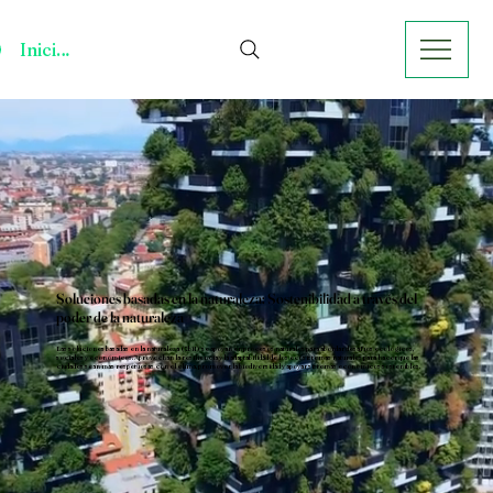
Iniciar sesión
Soluciones basadas en la naturaleza: Sostenibilidad a través del
poder de la naturaleza
Las soluciones basadas en la naturaleza (SbN) se apoyan en procesos naturales para abordar desafíos ecológicos,
sociales y económicos. Aprovechan la resiliencia y la adaptabilidad de los ecosistemas naturales para hacer que las
ciudades sean más respetuosas con el clima, promover la biodiversidad y apoyar sistemas económicos sostenibles.