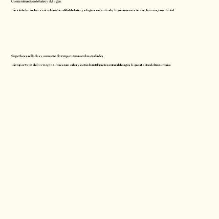
Contaminación del aire y del agua
Las ciudades luchan contra la mala calidad del aire y el agua contaminada, lo que amenaza la salud humana y ambiental.
Superficies selladas y aumento de temperaturas en las ciudades
Las superficies de hormigón almacenan calor y evitan la infiltración natural de agua, lo que afecta al clima urbano.