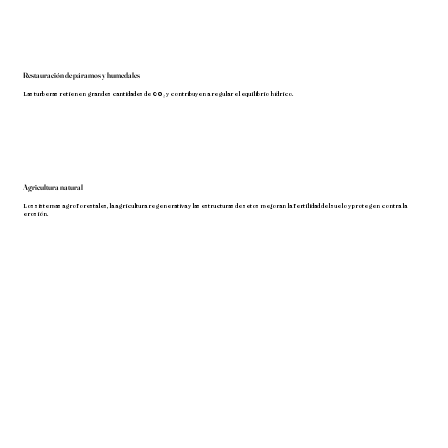
Restauración de páramos y humedales
Las turberas retienen grandes cantidades de CO₂ y contribuyen a regular el equilibrio hídrico.
Agricultura natural
Los sistemas agroforestales, la agricultura regenerativa y las estructuras de setos mejoran la fertilidad del suelo y protegen contra la
erosión.