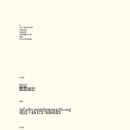
家
关于“倒计时地球”
主要议题
奖励制度
可持续解决方案
博客
交互式世界地图
合法的
印记
数据保护
接触
info@countdownearth.org
电话 +49 172 7686182
社会的