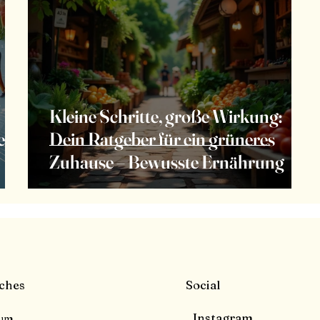
Kleine Schritte, große Wirkung:
e
Dein Ratgeber für ein grüneres
Zuhause – Bewusste Ernährung
Social
iches
Instagram
sum