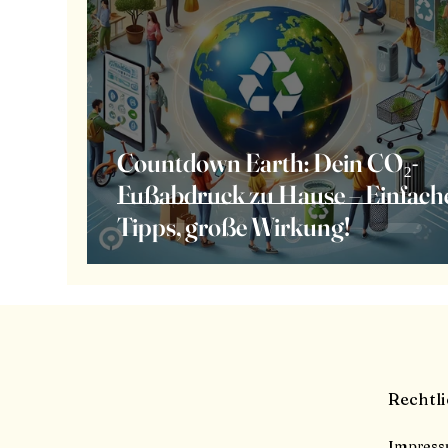
Countdown Earth: Dein CO₂-
Fußabdruck zu Hause – Einfach
Tipps, große Wirkung!
Rechtl
Impres