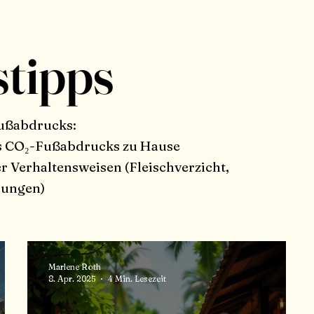
tipps
Fußabdrucks:
es CO₂-Fußabdrucks zu Hause
 Verhaltensweisen (Fleischverzicht,
dungen)
Marlene Roth
8. Apr. 2025
4 Min. Lesezeit